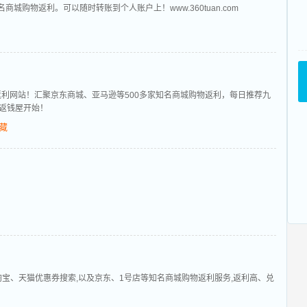
商城购物返利。可以随时转账到个人账户上！www.360tuan.com
返利网站！汇聚京东商城、亚马逊等500多家知名商城购物返利，每日推荐九
返钱屋开始！
藏
淘宝、天猫优惠券搜索,以及京东、1号店等知名商城购物返利服务,返利高、兑