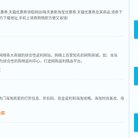
淘宝优惠券,天猫优惠券领取网站!每天更新淘宝优惠券,天猫优惠券及其商品,领券下
]官方下载地址,手机上领券购物即方便又省钱!
网及网络各大商城的综合性返利网站。网络上百家知名的网购商城，如：当当
为综合性的购物返利中心，打造网购返利精品平台。
藏
国英国热门海淘商家的打折信息、折扣码、现金返利和海淘攻略。海淘时尚美妆、母
收藏