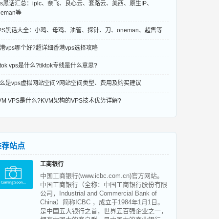
ps黑话汇总：iplc、奈飞、良心云、套路云、美西、原生IP、
neman等
PS黑话大全：小鸡、母鸡、油管、探针、刀、oneman、超售等
港vps哪个好?超详细香港vps选择攻略
iktok vps是什么?tiktok专线是什么意思?
么是vps虚拟网站空间?网站空间类型、费用及购买建议
VM VPS是什么?KVM架构的VPS技术优势详解?
推荐站点
工商银行
中国工商银行(www.icbc.com.cn)官方网站。
中国工商银行（全称：中国工商银行股份有限
公司，Industrial and Commercial Bank of
China）简称ICBC ，成立于1984年1月1日。
是中国五大银行之首，世界五百强企业之一，