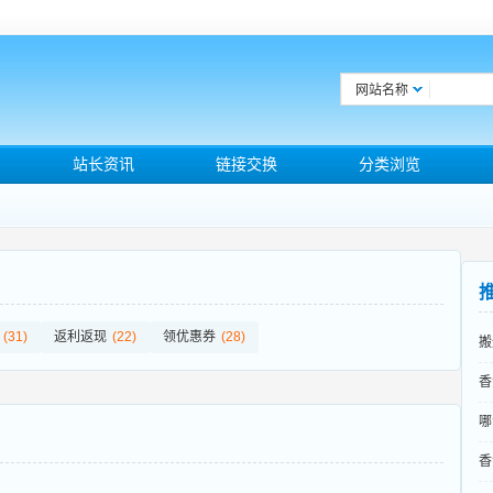
网站名称
站长资讯
链接交换
分类浏览
(31)
返利返现
(22)
领优惠券
(28)
搬
香
哪
香