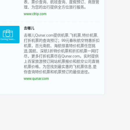
表、票价查询、航班查询、度假预订、商旅管
理、为您的出行提供全方位旅行服务。
www.ctrip.com
去哪儿
去哪儿Qunar.com提供机票,飞机票,特价机票,
打折机票的查询预订；99元春秋航空特惠折扣
机票，百元南航、海航惊喜特价机票任您挑
选,国航、深航1折特价机票和折扣机票一网打
尽，更多打折机票尽在Qunar.com。实时提供
上百家旅游预订网站机票报价和航空公司直销
机票价格，为您找到最实惠的飞机票信息,是
你查询特价机票和机票预订的最佳途径。
www.qunar.com