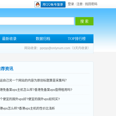
/
登录
/
注册
/
找回密码
最新收录
数据归档
TOP排行榜
网站收录：pprpp@onlynum.com（3天内收录）
推荐资讯
运自己另一个网站的内容为原创标题算是采集吗？
港免备案vps主机怎么样?香港免备案vps值得租用吗?
个便宜的国外vps好?便宜的国外vps如何买?
港vps怎么样?香港vps主机的性价比浅析