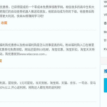
v
o
友优惠券，已获得提成的一个零成本免费挣钱教学网。相信很多的高中生和大
把我们的自动查券机器人推送给朋友，他就自动成为你的下级，他查券后购
V
得更大利润，快来iM券赚网学习吧！
收藏
香
t
什
福利购优惠券以及粉丝福利购是怎么回事是真的吗，粉丝福利购入口在哪里
K
优惠券均免费领取，网站还提供9.9包邮，淘宝优惠，淘宝折扣，淘宝天天特
惠就到www.wtaccess.com 。
藏
利高，提现快，1元可提现，当天到账，淘宝网、天猫、京东、一号店、亚马
80%以上.开心返利网，网购达人都在用的返利网！