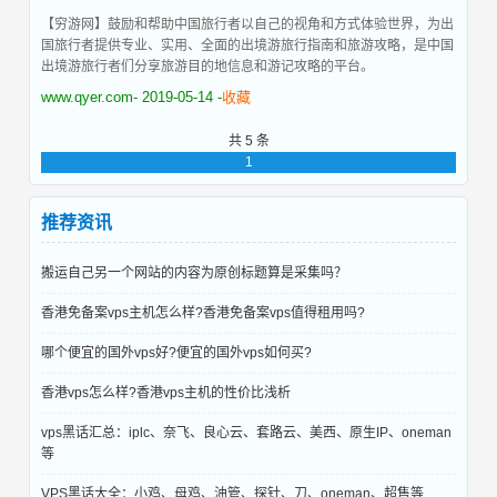
【穷游网】鼓励和帮助中国旅行者以自己的视角和方式体验世界，为出
国旅行者提供专业、实用、全面的出境游旅行指南和旅游攻略，是中国
出境游旅行者们分享旅游目的地信息和游记攻略的平台。
www.qyer.com
- 2019-05-14 -
收藏
共 5 条
1
推荐资讯
搬运自己另一个网站的内容为原创标题算是采集吗？
香港免备案vps主机怎么样?香港免备案vps值得租用吗?
哪个便宜的国外vps好?便宜的国外vps如何买?
香港vps怎么样?香港vps主机的性价比浅析
vps黑话汇总：iplc、奈飞、良心云、套路云、美西、原生IP、oneman
等
VPS黑话大全：小鸡、母鸡、油管、探针、刀、oneman、超售等