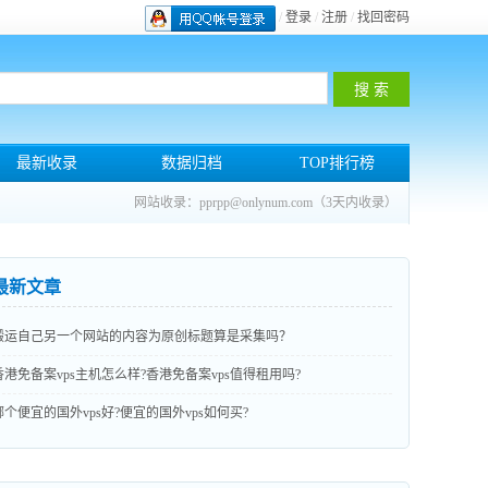
/
登录
/
注册
/
找回密码
最新收录
数据归档
TOP排行榜
网站收录：pprpp@onlynum.com（3天内收录）
最新文章
搬运自己另一个网站的内容为原创标题算是采集吗？
香港免备案vps主机怎么样?香港免备案vps值得租用吗?
哪个便宜的国外vps好?便宜的国外vps如何买?