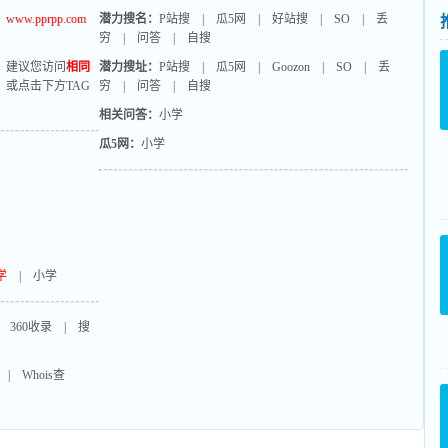
：
www.pprpp.com
潜力搜名：
P站搜
|
瓜5网
|
好站搜
|
SO
|
丢
穷
|
问答
|
自搜
，建议您访问
相同
潜力搜址：
P站搜
|
瓜5网
|
Goozon
|
SO
|
丢
或点击下方TAG
穷
|
问答
|
自搜
相关问答：
小学
瓜5网：
小学
学
|
小学
|
360收录
|
搜
|
Whois查