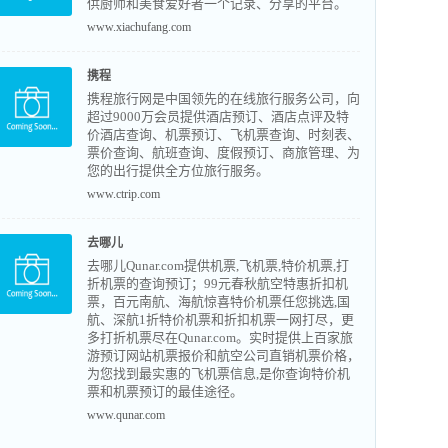
供厨师和美食爱好者一个记录、分享的平台。
www.xiachufang.com
携程
携程旅行网是中国领先的在线旅行服务公司，向
超过9000万会员提供酒店预订、酒店点评及特
价酒店查询、机票预订、飞机票查询、时刻表、
票价查询、航班查询、度假预订、商旅管理、为
您的出行提供全方位旅行服务。
www.ctrip.com
去哪儿
去哪儿Qunar.com提供机票,飞机票,特价机票,打
折机票的查询预订；99元春秋航空特惠折扣机
票，百元南航、海航惊喜特价机票任您挑选,国
航、深航1折特价机票和折扣机票一网打尽，更
多打折机票尽在Qunar.com。实时提供上百家旅
游预订网站机票报价和航空公司直销机票价格，
为您找到最实惠的飞机票信息,是你查询特价机
票和机票预订的最佳途径。
www.qunar.com