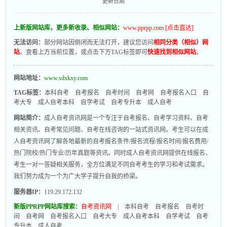
更新日期
上新版网站库，更多新收录、相似网站：
www.pprpp.com [点击直达]
无法访问：
部分网站因倒闭而无法打开，建议您访问
相同分类（相似）网
站
。查看上方当前位置，或点击下方TAG标签即可
快速找到相似网站
。
网站地址：
www.sdxkxy.com
TAG标签：
本科自考
自考报名
自考时间
自考网
自考报名入口
自
考大专
成人自考本科
自学考试
自考专升本
成人自考
网站简介：
成人自考资讯网是一个专注于自考报名、自考学习资料、自考
相关资讯、自考常见问题、自考在线咨询的一站式资讯网。考生可以在成
人自考资讯网了解各地最新的自考报名条件/报名流程/报名时间/报名费用/
热门院校/热门专业/历年真题等资讯。同时成人自考资讯网提供在线报名、
考生一对一答疑相关服务，全方位满足不同自考考生的学习和考试需求。
我们努力成为一个为广大学子提升自我的桥梁。
服务器IP：
119.29.172.132
新版PPRPP网站库搜索：
自考资讯网
|
本科自考
自考报名
自考时
间
自考网
自考报名入口
自考大专
成人自考本科
自学考试
自考
专升本
成人自考