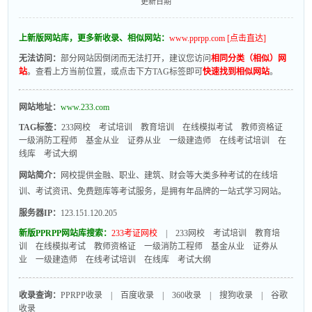
更新日期
上新版网站库，更多新收录、相似网站：
www.pprpp.com [点击直达]
无法访问：
部分网站因倒闭而无法打开，建议您访问
相同分类（相似）网
站
。查看上方当前位置，或点击下方TAG标签即可
快速找到相似网站
。
网站地址：
www.233.com
TAG标签：
233网校
考试培训
教育培训
在线模拟考试
教师资格证
一级消防工程师
基金从业
证券从业
一级建造师
在线考试培训
在
线库
考试大纲
网站简介：
网校提供金融、职业、建筑、财会等大类多种考试的在线培
训、考试资讯、免费题库等考试服务，是拥有年品牌的一站式学习网站。
服务器IP：
123.151.120.205
新版PPRPP网站库搜索：
233考证网校
|
233网校
考试培训
教育培
训
在线模拟考试
教师资格证
一级消防工程师
基金从业
证券从
业
一级建造师
在线考试培训
在线库
考试大纲
收录查询：
PPRPP收录
|
百度收录
|
360收录
|
搜狗收录
|
谷歌
收录