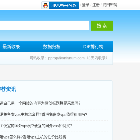
/
登录
/
注册
/
找回密码
最新收录
数据归档
TOP排行榜
网站收录：pprpp@onlynum.com（3天内收录）
推荐资讯
运自己另一个网站的内容为原创标题算是采集吗？
港免备案vps主机怎么样?香港免备案vps值得租用吗?
个便宜的国外vps好?便宜的国外vps如何买?
港vps怎么样?香港vps主机的性价比浅析