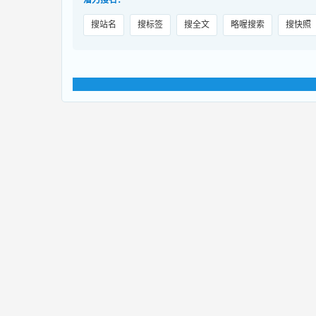
潜力搜名：
搜站名
搜标签
搜全文
略喔搜索
搜快照