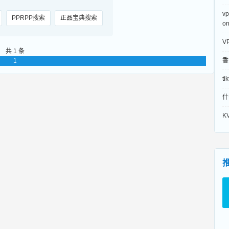
v
PPRPP搜索
正品宝典搜索
o
V
共 1 条
香
1
t
什
K