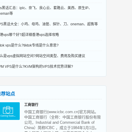
ps黑话汇总：iplc、奈飞、良心云、套路云、美西、原生IP、
neman等
PS黑话大全：小鸡、母鸡、油管、探针、刀、oneman、超售等
港vps哪个好?超详细香港vps选择攻略
iktok vps是什么?tiktok专线是什么意思?
么是vps虚拟网站空间?网站空间类型、费用及购买建议
VM VPS是什么?KVM架构的VPS技术优势详解?
推荐站点
工商银行
中国工商银行(www.icbc.com.cn)官方网站。
中国工商银行（全称：中国工商银行股份有限
公司，Industrial and Commercial Bank of
China）简称ICBC ，成立于1984年1月1日。